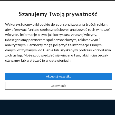
Szanujemy Twoją prywatność
Wykorzystujemy pliki cookie do spersonalizowania treści i reklam,
aby oferować funkcje społecznościowe i analizować ruch w naszej
witrynie. Informacje o tym, jak korzystasz z naszej witryny,
udostępniamy partnerom społecznościowym, reklamowym i
analitycznym. Partnerzy mogą połączyć te informacje z innymi
danymi otrzymanymi od Ciebie lub uzyskanymi podczas korzystania
z ich usług. Możesz dowiedzieć się więcej o tym, jakich ciasteczek
używamy, lub wyłączyć je w
ustawieniach
.
Akceptuj wszystko
NAJLEPSZE APLIKACJE I SOLIDNY PARTNER
Ustawienia
TO WARUNEK UDANEGO STARTU W TAXI-
BIZNESIE